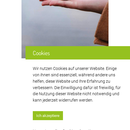
Cookies
Wir nutzen Cookies auf unserer Website. Einige
Unterlagen für
von ihnen sind essenziell, während andere uns
den ersten Termin
helfen, diese Website und Ihre Erfahrung zu
verbessern. Die Einwilligung dafür ist freiwillig, für
Wir bitten Sie, zu Ihrem ersten Termin die
die Nutzung dieser Website nicht notwendig und
beigefügten Informationen ausgefüllt
kann jederzeit widerrufen werden.
mitzubringen.
Ich akzeptiere
Patientenfragebogen
Erklärung zum Datenschutz